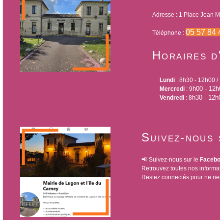
Adresse : 1 Place Jean Mo
05 57 84 
Téléphone :
Horaires d
Lundi
: 8h30 - 12h00 
h00 - 12h
Mercredi
: 9
h30 - 12h
Vendredi
: 8
Suivez-nous 
📢 Suivez-nous sur le
Faceboo
Retrouvez toutes nos informa
Restez connectés pour ne ri