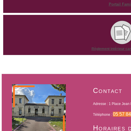
Portail Fami
Règlement intérieur can
Contact
Adresse : 1 Place Jean 
05 57 84
Téléphone :
Horaires 