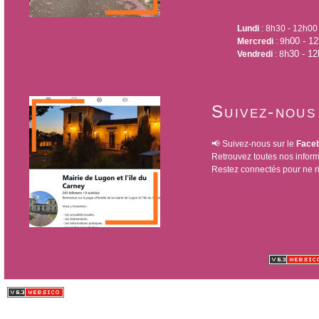
Lundi
: 8h30 - 12h00
h00 - 1
Mercredi
: 9
h30 - 1
Vendredi
: 8
Suivez-nous
📢 Suivez-nous sur le
Facebo
Retrouvez toutes nos inform
Restez connectés pour ne r