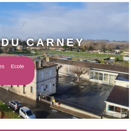
E DU CARNEY
es
Ecole